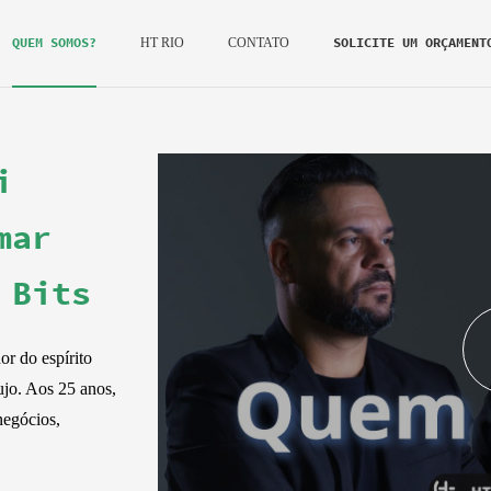
QUEM SOMOS?
SOLICITE UM ORÇAMENT
HT RIO
CONTATO
i
mar
 Bits
r do espírito
jo. Aos 25 anos,
negócios,